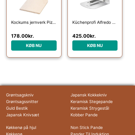
Kockums jernverk Pizzaspade træ
Küchenprofi Alfredo Pizzaspade
178.00
kr.
425.00
kr.
KØB NU
KØB NU
Grøntsagskniv
Japansk Kokkekniv
Grøntsagssnitter
Keramisk Stegepande
Guld Bestik
Keramisk Strygestål
Japansk Knivsæt
Kobber Pande
Køkkenø på hjul
Non Stick Pande
Køkkenø
Pander Til Induktion