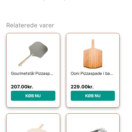
Relaterede varer
Gourmetstål Pizzaspade i aluminium
Ooni Pizzaspade i bambus, 30,5 cm.
207.00
kr.
229.00
kr.
KØB NU
KØB NU