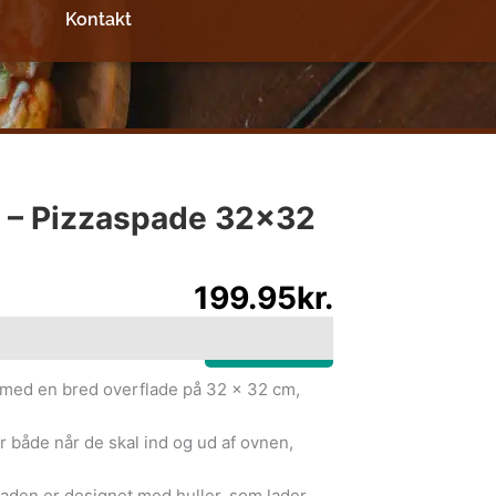
Kontakt
 – Pizzaspade 32×32
199.95
kr.
e information
KØB NU
 med en bred overflade på 32 x 32 cm,
r både når de skal ind og ud af ovnen,
paden er designet med huller, som lader