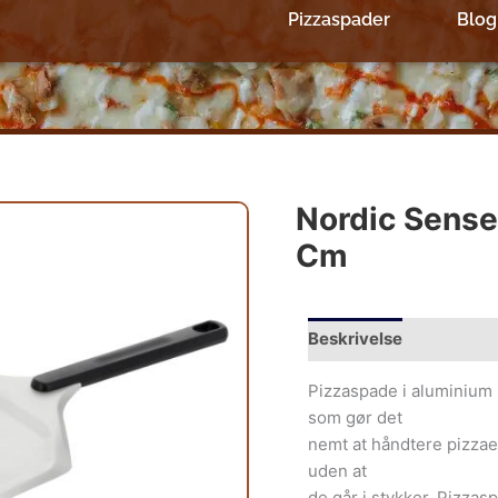
Pizzaspader
Blog
Nordic Sense
Cm
Beskrivelse
Yderliger
Pizzaspade i aluminium
som gør det
nemt at håndtere pizzae
uden at
de går i stykker. Pizzas