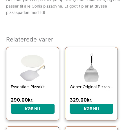
passer til alle Oonis pizzaovne. Et godt tip er at drysse
pizzaspaden med lidt
Relaterede varer
Essentials Pizzakit
Weber Original Pizzaspade 31,4 cm
290.00
kr.
329.00
kr.
KØB NU
KØB NU