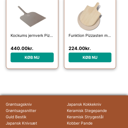
Kockums jernverk Pizzaspade, rustfrit stål
Funktion Pizzasten med spade 37,5 cm.
440.00
kr.
224.00
kr.
KØB NU
KØB NU
Grøntsagskniv
Japansk Kokkekniv
Grøntsagssnitter
Keramisk Stegepande
Guld Bestik
Keramisk Strygestål
Japansk Knivsæt
Kobber Pande