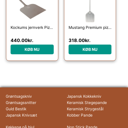
Kockums jernverk Pizzaspade, rustfrit stål
Mustang Premium pizzaspade 30 cm
440.00
kr.
318.00
kr.
KØB NU
KØB NU
Grøntsagskniv
Japansk Kokkekniv
Grøntsagssnitter
Keramisk Stegepande
Guld Bestik
Keramisk Strygestål
Japansk Knivsæt
Kobber Pande
Køkkenø på hjul
Non Stick Pande