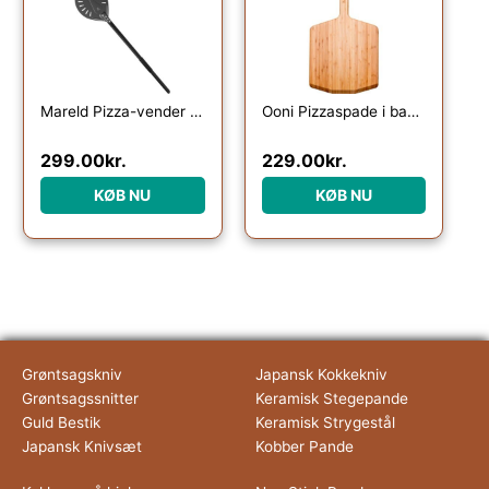
Mareld Pizza-vender perforeret
Ooni Pizzaspade i bambus, 30,5 cm.
299.00
kr.
229.00
kr.
KØB NU
KØB NU
Grøntsagskniv
Japansk Kokkekniv
Grøntsagssnitter
Keramisk Stegepande
Guld Bestik
Keramisk Strygestål
Japansk Knivsæt
Kobber Pande