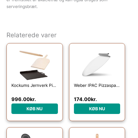
serveringsbræt.
Relaterede varer
Kockums Jernverk Pizzasæt
Weber IPAC Pizzaspade rustfrit stål
996.00
kr.
174.00
kr.
KØB NU
KØB NU