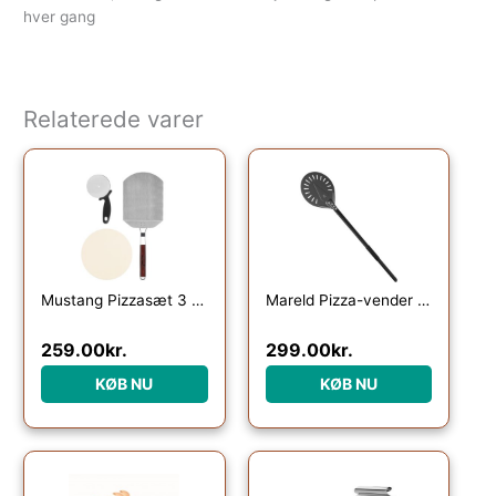
hver gang
Relaterede varer
Mustang Pizzasæt 3 dele
Mareld Pizza-vender perforeret
259.00
kr.
299.00
kr.
KØB NU
KØB NU