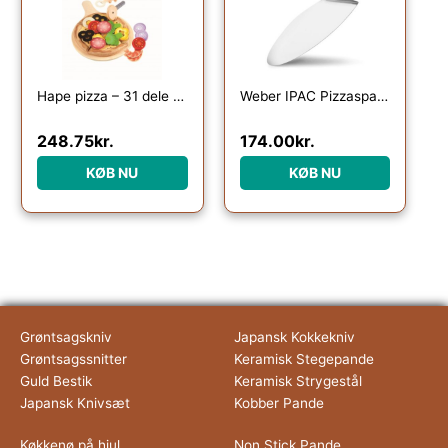
Hape pizza – 31 dele af træ og filt
Weber IPAC Pizzaspade rustfrit stål
248.75
kr.
174.00
kr.
KØB NU
KØB NU
Grøntsagskniv
Japansk Kokkekniv
Grøntsagssnitter
Keramisk Stegepande
Guld Bestik
Keramisk Strygestål
Japansk Knivsæt
Kobber Pande
Køkkenø på hjul
Non Stick Pande