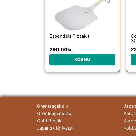
Essentials Pizzakit
Oo
30
290.00
kr.
2
KØB NU
Grøntsagskniv
Japan
Grøntsagssnitter
Keram
Guld Bestik
Keram
Japansk Knivsæt
Kobb