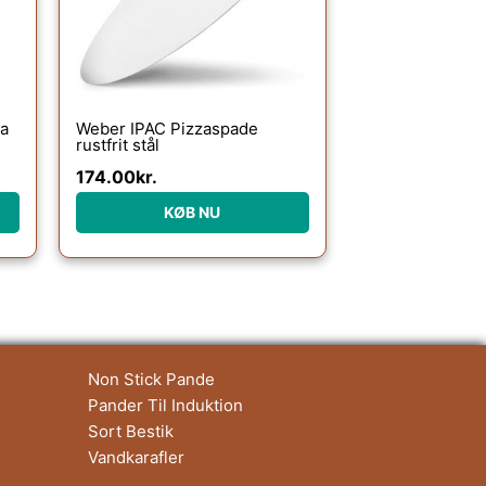
za
Weber IPAC Pizzaspade
rustfrit stål
174.00
kr.
KØB NU
Non Stick Pande
Pander Til Induktion
Sort Bestik
Vandkarafler