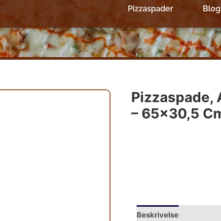
Pizzaspader
Blog
Pizzaspade,
– 65×30,5 C
Beskrivelse
Yderliger