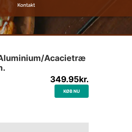
Kontakt
 Aluminium/acacietræ
m.
349.95
kr.
KØB NU
e information