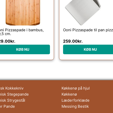
ni Pizzaspade i bambus,
Ooni Pizzaspade til pan piz
,5 cm.
29.00
kr.
259.00
kr.
KØB NU
KØB NU
sk Kokkekniv
Køkkenø på hjul
isk Stegepande
Køkkenø
isk Strygestål
Læderforklæde
er Pande
Messing Bestik